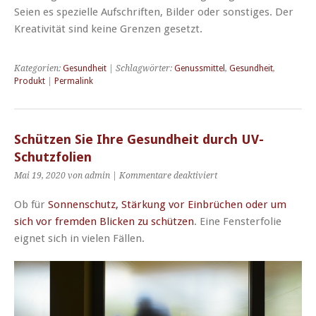
Seien es spezielle Aufschriften, Bilder oder sonstiges. Der
Kreativität sind keine Grenzen gesetzt.
Kategorien:
Gesundheit
| Schlagwörter:
Genussmittel
,
Gesundheit
,
Produkt
|
Permalink
Schützen Sie Ihre Gesundheit durch UV-
Schutzfolien
für
Mai 19, 2020 von admin |
Kommentare deaktiviert
Schützen
Sie
Ob für
Sonnenschutz, Stärkung vor Einbrüchen oder um
Ihre
sich vor fremden Blicken zu schützen
. Eine Fensterfolie
Gesundheit
eignet sich in vielen Fällen.
durch
UV-
Schutzfolien