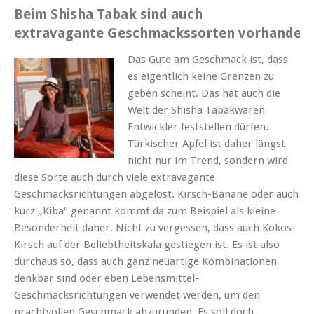
Beim
Shisha
Tabak sind auch
extravagante
Geschmackssorten
vorhanden
Das Gute am Geschmack ist, dass
es eigentlich keine Grenzen zu
geben scheint. Das hat auch die
Welt der
Shisha
Tabakwaren
Entwickler feststellen dürfen.
Türkischer Apfel ist daher längst
nicht nur im Trend, sondern wird
diese Sorte auch durch viele extravagante
Geschmacksrichtungen abgelöst.
Kirsch-Banane
oder auch
kurz „
Kiba
“ genannt kommt da zum Beispiel als kleine
Besonderheit daher. Nicht zu vergessen, dass auch
Kokos-
Kirsch
auf der
Beliebtheitskala
gestiegen ist. Es ist also
durchaus so, dass auch ganz neuartige Kombinationen
denkbar sind oder eben
Lebensmittel-
Geschmacksrichtungen
verwendet werden, um den
prachtvollen Geschmack abzurunden. Es soll doch