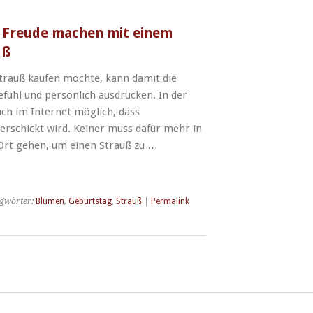
e Freude machen mit einem
uß
trauß kaufen möchte, kann damit die
efühl und persönlich ausdrücken. In der
fach im Internet möglich, dass
erschickt wird. Keiner muss dafür mehr in
Ort gehen, um einen Strauß zu …
gwörter:
Blumen
,
Geburtstag
,
Strauß
|
Permalink