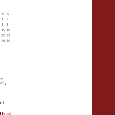
S
S
1
2
8
9
15
16
22
23
29
30
TER
ien
aby
g
el
heit