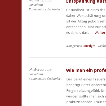
Entspannung durc
Februar 18, 2020
von admin
für
Kommentare deaktiviert
Gesundheit ist eines der
Entspannung
daher Wertschätzung und
durch
ist der Alltag jedoch se
elegante
entspannen, sind nur sch
Einrichtung
finden
es daher, dass …
Weiter
Kategorien:
Sonstiges
| Schla
Wie man ein profe
Oktober 30, 2019
von admin
für
Kommentare deaktiviert
Der Beruf eines Trauerre
Wie
benötigt unter anderem
man
Fingerspitzengefühl. Um
ein
werden sollte man sich i
professioneller
Trauerredner
praktizierenden Trauerr
wird