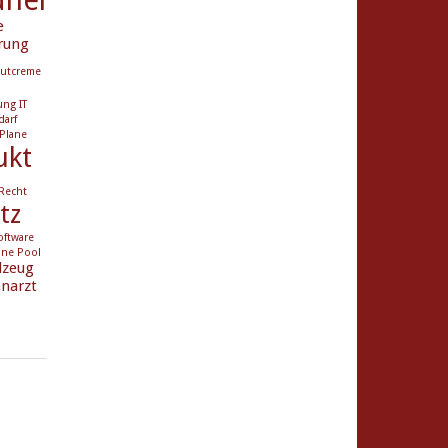
e
rung
utcreme
ung
IT
darf
Plane
ukt
Recht
tz
oftware
ane Pool
lzeug
narzt