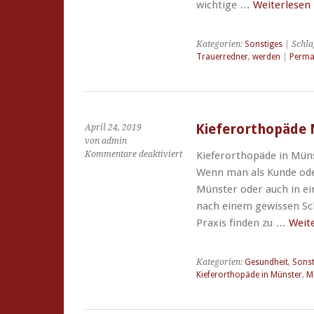
wichtige …
Weiterlesen
Kategorien:
Sonstiges
| Schla
Trauerredner
,
werden
|
Perma
Kieferorthopäde
April 24, 2019
von admin
für
Kommentare deaktiviert
Kieferorthopäde in Müns
Kieferorthopäde
Wenn man als Kunde oder
Münster
Münster oder auch in ei
nach einem gewissen Sc
Praxis finden zu …
Weit
Kategorien:
Gesundheit
,
Sonst
Kieferorthopäde in Münster
,
M