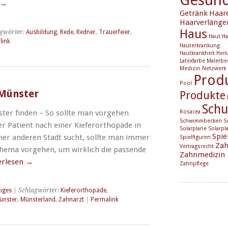
→
Getränk
Haar
Haarverlänge
Haus
gwörter:
Ausbildung
,
Rede
,
Redner
,
Trauerfeier
,
Haut
Ha
link
Hauterkrankung
Hautkrankheit
Heil
Latexfarbe
Malerbe
Medizin
Netzwerk
Prod
Pool
 Münster
Produkte
Schu
ter finden – So sollte man vorgehen
Rosacea
Schwimmbecken
S
 Patient nach einer Kieferorthopäde in
Solarplane
Solarpl
Spie
ner anderen Stadt sucht, sollte man immer
Spielfiguren
Zah
Vertragsrecht
hema vorgehen, um wirklich die passende
Zahnmedizin
erlesen
→
Zahnpflege
iges
| Schlagwörter:
Kieferorthopäde
,
ünster
,
Münsterland
,
Zahnarzt
|
Permalink