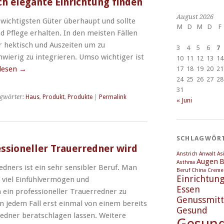
h elegante Einrichtung finden
August 2026
 wichtigsten Güter überhaupt und sollte
M
D
M
D
F
 Pflege erhalten. In den meisten Fällen
hr hektisch und Auszeiten um zu
3
4
5
6
7
wierig zu integrieren. Umso wichtiger ist
10
11
12
13
14
lesen
→
17
18
19
20
21
24
25
26
27
28
31
gwörter:
Haus
,
Produkt
,
Produkte
|
Permalink
« Juni
SCHLAGWÖR
ssioneller Trauerredner wird
Anstrich
Anwalt
As
Augen
B
Asthma
dners ist ein sehr sensibler Beruf. Man
Beruf
China
Creme
Einrichtun
 viel Einfühlvermögen und
Essen
 ein professioneller Trauerredner zu
Genussmitt
n jedem Fall erst einmal von einem bereits
Gesund
edner beratschlagen lassen. Weitere
Gesund