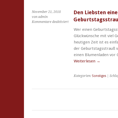
Den Liebsten ein
November 21, 2018
von admin
Geburtstagsstra
für
Kommentare deaktiviert
Den
Wer einen Geburtstagss
Liebsten
Glückwünsche mit viel G
eine
Freude
heutigen Zeit ist es ein
machen
der Geburtstagsstrauß v
mit
einen Blumenladen vor 
einem
Weiterlesen
→
Geburtstagsstrauß
Kategorien:
Sonstiges
| Schla