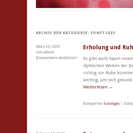
ARCHIV DER KATEGORIE:
SONSTIGES
Erholung und Ruhe
März 10, 2020
von admin
für
Kommentare deaktiviert
Es gibt wohl kaum einen
Erholung
idyllischen Weiten der 
und
richtig zur Ruhe kommen
Ruhe
wichtig, um sich gesund
für
die
Weiterlesen
→
ganze
Familie
Kategorien:
Sonstiges
| Schla