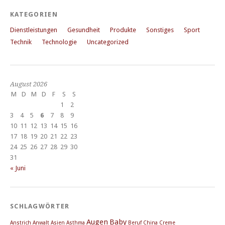
KATEGORIEN
Dienstleistungen
Gesundheit
Produkte
Sonstiges
Sport
Technik
Technologie
Uncategorized
August 2026
M
D
M
D
F
S
S
1
2
3
4
5
6
7
8
9
10
11
12
13
14
15
16
17
18
19
20
21
22
23
24
25
26
27
28
29
30
31
« Juni
SCHLAGWÖRTER
Augen
Baby
Anstrich
Anwalt
Asien
Asthma
Beruf
China
Creme