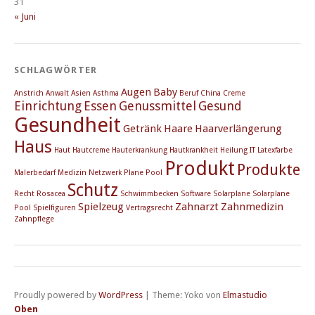
31
« Juni
SCHLAGWÖRTER
Augen
Baby
Anstrich
Anwalt
Asien
Asthma
Beruf
China
Creme
Einrichtung
Essen
Genussmittel
Gesund
Gesundheit
Getränk
Haare
Haarverlängerung
Haus
Haut
Hautcreme
Hauterkrankung
Hautkrankheit
Heilung
IT
Latexfarbe
Produkt
Produkte
Malerbedarf
Medizin
Netzwerk
Plane
Pool
Schutz
Recht
Rosacea
Schwimmbecken
Software
Solarplane
Solarplane
Spielzeug
Zahnarzt
Zahnmedizin
Pool
Spielfiguren
Vertragsrecht
Zahnpflege
Proudly powered by
WordPress
|
Theme: Yoko von
Elmastudio
Oben