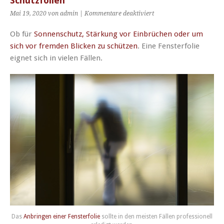
Schutzfolien
für
Mai 19, 2020 von admin |
Kommentare deaktiviert
Schützen
Sie
Ob für
Sonnenschutz, Stärkung vor Einbrüchen oder um
Ihre
sich vor fremden Blicken zu schützen
. Eine Fensterfolie
Gesundheit
eignet sich in vielen Fällen.
durch
UV-
Schutzfolien
Das
Anbringen einer Fensterfolie
sollte in den meisten Fällen professionell