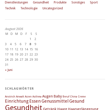
Dienstleistungen
Gesundheit
Produkte
Sonstiges
Sport
Technik
Technologie
Uncategorized
August 2026
M
D
M
D
F
S
S
1
2
3
4
5
6
7
8
9
10
11
12
13
14
15
16
17
18
19
20
21
22
23
24
25
26
27
28
29
30
31
« Juni
SCHLAGWÖRTER
Augen
Baby
Anstrich
Anwalt
Asien
Asthma
Beruf
China
Creme
Einrichtung
Essen
Genussmittel
Gesund
Gesundheit
Getränk
Haare
Haarverlängerung