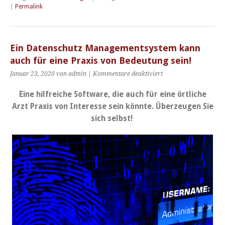
|
Permalink
Ein Datenschutz Managementsystem kann
auch für eine Praxis von Bedeutung sein!
für
Januar 23, 2020 von admin |
Kommentare deaktiviert
Ein
Datenschutz
Eine hilfreiche Software, die auch für eine örtliche
Managementsystem
Arzt Praxis von Interesse sein könnte. Überzeugen Sie
kann
sich selbst!
auch
für
eine
Praxis
von
Bedeutung
sein!