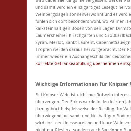
wird dabei allerdings nie vergessen. Bei der Pf
und damit wird ein einzigartiges Lesegut herv
Weinbergslagen sonnenverwöhnt und es wird ei
fühlen sich dort besonders wohl, wo Palmen, F
kalksteinhaltigen Böden von den Lagen Dirmste
Laumersheimer Kirschgarten und Großkarlbac
Syrah, Merlot, Sankt Laurent, CabernetSauvig
Tropfen werden daraus hervorgebracht. Der R
immer wieder ein Aushängeschild der deutschen
korrekte Getränkeabfüllung übernehmen entsp
Wichtige Informationen für Knipser
Bei Knipser Wein ist nicht nur Rotwein intere
überzeugen. Der Fokus wurde in den letzten Ja
dazu gehört beispielsweise der Riesling. Im We
überwiegend auf sand- und kieshaltigen Böde
wird dort der finessenreiche und klare Wein von
nicht nur Riesling, sondern auch Sauvignon Bl