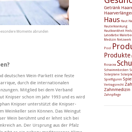
Getränk
Haar
Haarverlänge
Haus
Haut
Ha
Hauterkrankung
Hautkrankheit
Heil
e besondere Momente abrunden
Latexfarbe
Malerbe
Medizin
Netzwerk
Prod
Pool
Produkte
Schu
ten?
Rosacea
Schwimmbecken
S
Solarplane
Solarpl
nd deutschen Wein-Parkett eine feste
Spie
Spielfiguren
rrique, durch die internationalen
Zah
Vertragsrecht
Zahnmedizin
anzungen. Mitglied bei dem Verband
Zahnpflege
t Knipser schon im Jahr 1993 und es wird
phan Knipser unterstützt die Knipser-
 im Weinkeller sein Können. Das Weingut
er Wein berühmt und er lehnt sich bei
ankreich an. Der Ursprung aus der Pfalz