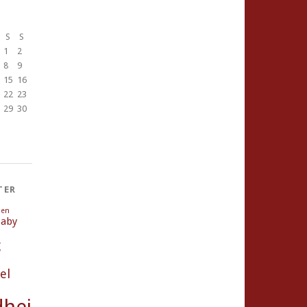
S
S
1
2
8
9
15
16
22
23
29
30
TER
ien
aby
g
el
heit