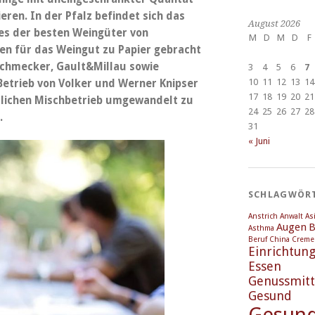
ren. In der Pfalz befindet sich das
August 2026
nes der besten Weingüter von
M
D
M
D
F
n für das Weingut zu Papier gebracht
schmecker, Gault&Millau sowie
3
4
5
6
7
10
11
12
13
14
Betrieb von Volker und Werner Knipser
17
18
19
20
21
ftlichen Mischbetrieb umgewandelt zu
24
25
26
27
28
.
31
« Juni
SCHLAGWÖR
Anstrich
Anwalt
As
Augen
B
Asthma
Beruf
China
Creme
Einrichtun
Essen
Genussmitt
Gesund
Gesund