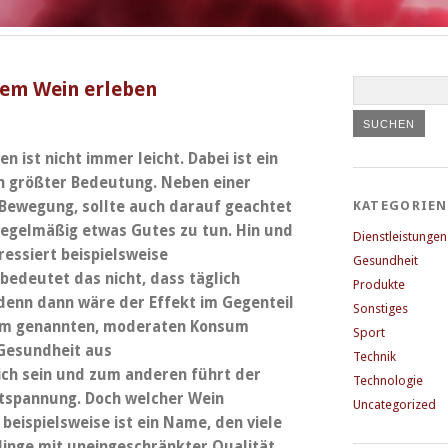
em Wein erleben
 ist nicht immer leicht. Dabei ist ein
on größter Bedeutung. Neben einer
ewegung, sollte auch darauf geachtet
KATEGORIEN
regelmäßig etwas Gutes zu tun. Hin und
Dienstleistungen
essiert beispielsweise
Gesundheit
edeutet das nicht, dass täglich
Produkte
denn dann wäre der Effekt im Gegenteil
Sonstiges
n dem genannten, moderaten Konsum
Sport
 Gesundheit aus
Technik
ich sein und zum anderen führt der
Technologie
tspannung. Doch welcher Wein
Uncategorized
beispielsweise ist ein Name, den viele
inge mit uneingeschränkter Qualität