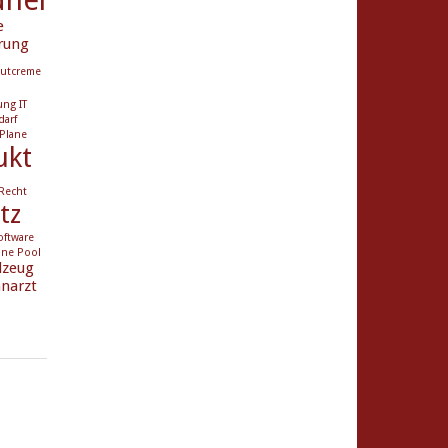
e
rung
utcreme
ung
IT
darf
Plane
ukt
Recht
tz
oftware
ane Pool
lzeug
narzt