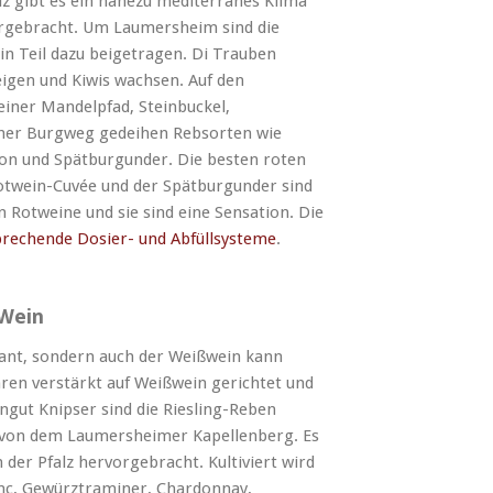
alz gibt es ein nahezu mediterranes Klima
orgebracht. Um Laumersheim sind die
n Teil dazu beigetragen. Di Trauben
eigen und Kiwis wachsen. Auf den
iner Mandelpfad, Steinbuckel,
her Burgweg gedeihen Rebsorten wie
non und Spätburgunder. Die besten roten
otwein-Cuvée und der Spätburgunder sind
 Rotweine und sie sind eine Sensation. Die
rechende Dosier- und Abfüllsysteme
.
 Wein
ssant, sondern auch der Weißwein kann
hren verstärkt auf Weißwein gerichtet und
ingut Knipser sind die Riesling-Reben
n von dem Laumersheimer Kapellenberg. Es
 der Pfalz hervorgebracht. Kultiviert wird
anc, Gewürztraminer, Chardonnay,