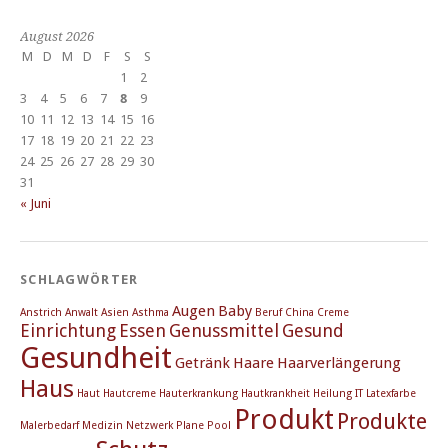
August 2026
M
D
M
D
F
S
S
1
2
3
4
5
6
7
8
9
10
11
12
13
14
15
16
17
18
19
20
21
22
23
24
25
26
27
28
29
30
31
« Juni
SCHLAGWÖRTER
Augen
Baby
Anstrich
Anwalt
Asien
Asthma
Beruf
China
Creme
Einrichtung
Essen
Genussmittel
Gesund
Gesundheit
Getränk
Haare
Haarverlängerung
Haus
Haut
Hautcreme
Hauterkrankung
Hautkrankheit
Heilung
IT
Latexfarbe
Produkt
Produkte
Malerbedarf
Medizin
Netzwerk
Plane
Pool