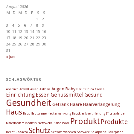
August 2026
M
D
M
D
F
S
S
1
2
3
4
5
6
7
8
9
10
11
12
13
14
15
16
17
18
19
20
21
22
23
24
25
26
27
28
29
30
31
« Juni
SCHLAGWÖRTER
Augen
Baby
Anstrich
Anwalt
Asien
Asthma
Beruf
China
Creme
Einrichtung
Essen
Genussmittel
Gesund
Gesundheit
Getränk
Haare
Haarverlängerung
Haus
Haut
Hautcreme
Hauterkrankung
Hautkrankheit
Heilung
IT
Latexfarbe
Produkt
Produkte
Malerbedarf
Medizin
Netzwerk
Plane
Pool
Schutz
Recht
Rosacea
Schwimmbecken
Software
Solarplane
Solarplane