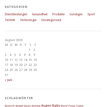
KATEGORIEN
Dienstleistungen
Gesundheit
Produkte
Sonstiges
Sport
Technik
Technologie
Uncategorized
August 2026
M
D
M
D
F
S
S
1
2
3
4
5
6
7
8
9
10
11
12
13
14
15
16
17
18
19
20
21
22
23
24
25
26
27
28
29
30
31
« Juni
SCHLAGWÖRTER
Augen
Baby
Anstrich
Anwalt
Asien
Asthma
Beruf
China
Creme