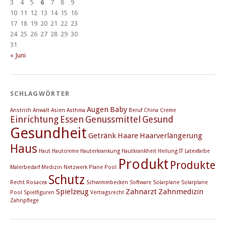
3
4
5
6
7
8
9
10
11
12
13
14
15
16
17
18
19
20
21
22
23
24
25
26
27
28
29
30
31
« Juni
SCHLAGWÖRTER
Augen
Baby
Anstrich
Anwalt
Asien
Asthma
Beruf
China
Creme
Einrichtung
Essen
Genussmittel
Gesund
Gesundheit
Getränk
Haare
Haarverlängerung
Haus
Haut
Hautcreme
Hauterkrankung
Hautkrankheit
Heilung
IT
Latexfarbe
Produkt
Produkte
Malerbedarf
Medizin
Netzwerk
Plane
Pool
Schutz
Recht
Rosacea
Schwimmbecken
Software
Solarplane
Solarplane
Spielzeug
Zahnarzt
Zahnmedizin
Pool
Spielfiguren
Vertragsrecht
Zahnpflege