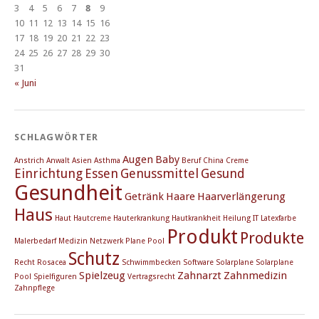
3
4
5
6
7
8
9
10
11
12
13
14
15
16
17
18
19
20
21
22
23
24
25
26
27
28
29
30
31
« Juni
SCHLAGWÖRTER
Augen
Baby
Anstrich
Anwalt
Asien
Asthma
Beruf
China
Creme
Einrichtung
Essen
Genussmittel
Gesund
Gesundheit
Getränk
Haare
Haarverlängerung
Haus
Haut
Hautcreme
Hauterkrankung
Hautkrankheit
Heilung
IT
Latexfarbe
Produkt
Produkte
Malerbedarf
Medizin
Netzwerk
Plane
Pool
Schutz
Recht
Rosacea
Schwimmbecken
Software
Solarplane
Solarplane
Spielzeug
Zahnarzt
Zahnmedizin
Pool
Spielfiguren
Vertragsrecht
Zahnpflege