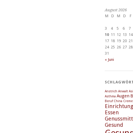
August 2026
M
D
M
D
F
3
4
5
6
7
10
11
12
13
14
17
18
19
20
21
24
25
26
27
28
31
« Juni
SCHLAGWÖR
Anstrich
Anwalt
As
Augen
B
Asthma
Beruf
China
Creme
Einrichtun
Essen
Genussmitt
Gesund
Gesund