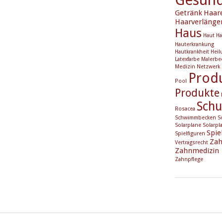
Getränk
Haar
Haarverlänge
Haus
Haut
Ha
Hauterkrankung
Hautkrankheit
Heil
Latexfarbe
Malerbe
Medizin
Netzwerk
Prod
Pool
Produkte
Schu
Rosacea
Schwimmbecken
S
Solarplane
Solarpl
Spie
Spielfiguren
Zah
Vertragsrecht
Zahnmedizin
Zahnpflege