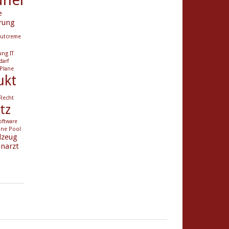
e
rung
utcreme
ung
IT
darf
Plane
ukt
Recht
tz
oftware
ane Pool
lzeug
narzt