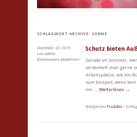
SCHLAGWORT-ARCHIVE:
SONNE
Schutz bieten Au
Dezember 18, 2019
von admin
für
Kommentare deaktiviert
Gerade im Sommer, wenn
Schutz
verdunkelt man gerne s
bieten
Arbeitsplätze, wie ein B
Außenjalousien
zum Beispiel, wenn kein
Düsseldorf
ein …
Weiterlesen
→
Kategorien:
Produkte
| Schla