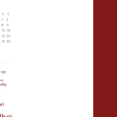
S
S
1
2
8
9
15
16
22
23
29
30
TER
ien
aby
g
el
heit