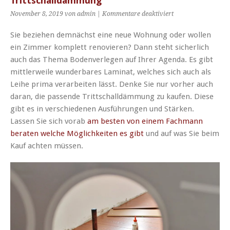
Trittschalldämmung
für
November 8, 2019 von admin |
Kommentare deaktiviert
Achten
Sie
Sie beziehen demnächst eine neue Wohnung oder wollen
auf
ein Zimmer komplett renovieren? Dann steht sicherlich
die
auch das Thema Bodenverlegen auf Ihrer Agenda. Es gibt
richtige
Trittschalldämmun
mittlerweile wunderbares Laminat, welches sich auch als
Leihe prima verarbeiten lässt. Denke Sie nur vorher auch
daran, die passende T
rittschalldämmung zu kaufen. Diese
gibt es in verschiedenen Ausführungen und Stärken.
Lassen Sie sich vorab
am besten von einem Fachmann
beraten welche Möglichkeiten es gibt
und auf was Sie beim
Kauf achten müssen.