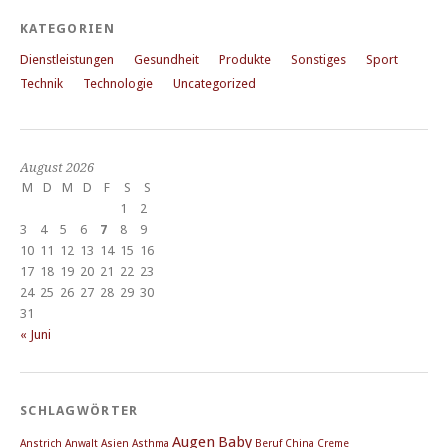
KATEGORIEN
Dienstleistungen
Gesundheit
Produkte
Sonstiges
Sport
Technik
Technologie
Uncategorized
August 2026
M
D
M
D
F
S
S
1
2
3
4
5
6
7
8
9
10
11
12
13
14
15
16
17
18
19
20
21
22
23
24
25
26
27
28
29
30
31
« Juni
SCHLAGWÖRTER
Augen
Baby
Anstrich
Anwalt
Asien
Asthma
Beruf
China
Creme