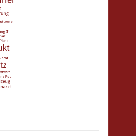
e
rung
utcreme
ung
IT
darf
Plane
ukt
Recht
tz
oftware
ane Pool
lzeug
narzt