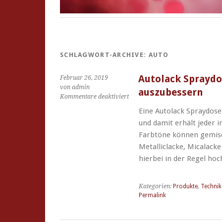
SCHLAGWORT-ARCHIVE:
AUTO
Autolack Spraydo
Februar 26, 2019
von admin
auszubessern
für
Kommentare deaktiviert
Autolack
Eine Autolack Spraydose
Spraydose
und damit erhält jeder i
um
kleine
Farbtöne können gemisc
Kratzer
Metalliclacke, Micalacke
auszubessern
hierbei in der Regel ho
Kategorien:
Produkte
,
Technik
Permalink