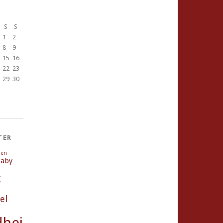
S
S
1
2
8
9
15
16
22
23
29
30
TER
ien
aby
g
el
heit