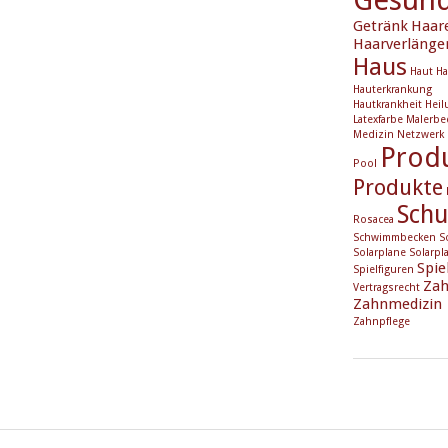
Getränk
Haar
Haarverlänge
Haus
Haut
Ha
Hauterkrankung
Hautkrankheit
Heil
Latexfarbe
Malerbe
Medizin
Netzwerk
Prod
Pool
Produkte
Schu
Rosacea
Schwimmbecken
S
Solarplane
Solarpl
Spie
Spielfiguren
Zah
Vertragsrecht
Zahnmedizin
Zahnpflege