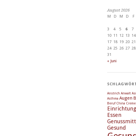
August 2026
M
D
M
D
F
3
4
5
6
7
10
11
12
13
14
17
18
19
20
21
24
25
26
27
28
31
« Juni
SCHLAGWÖR
Anstrich
Anwalt
As
Augen
B
Asthma
Beruf
China
Creme
Einrichtun
Essen
Genussmitt
Gesund
Gesund