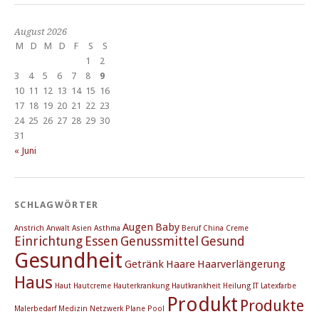
August 2026
M
D
M
D
F
S
S
1
2
3
4
5
6
7
8
9
10
11
12
13
14
15
16
17
18
19
20
21
22
23
24
25
26
27
28
29
30
31
« Juni
SCHLAGWÖRTER
Augen
Baby
Anstrich
Anwalt
Asien
Asthma
Beruf
China
Creme
Einrichtung
Essen
Genussmittel
Gesund
Gesundheit
Getränk
Haare
Haarverlängerung
Haus
Haut
Hautcreme
Hauterkrankung
Hautkrankheit
Heilung
IT
Latexfarbe
Produkt
Produkte
Malerbedarf
Medizin
Netzwerk
Plane
Pool