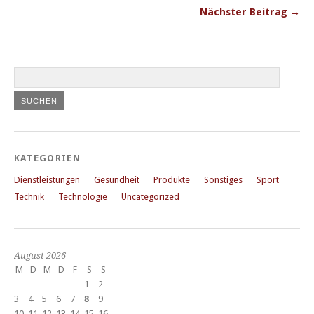
Nächster Beitrag →
KATEGORIEN
Dienstleistungen
Gesundheit
Produkte
Sonstiges
Sport
Technik
Technologie
Uncategorized
August 2026
M
D
M
D
F
S
S
1
2
3
4
5
6
7
8
9
10
11
12
13
14
15
16