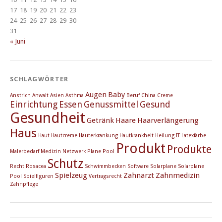
17
18
19
20
21
22
23
24
25
26
27
28
29
30
31
« Juni
SCHLAGWÖRTER
Augen
Baby
Anstrich
Anwalt
Asien
Asthma
Beruf
China
Creme
Einrichtung
Essen
Genussmittel
Gesund
Gesundheit
Getränk
Haare
Haarverlängerung
Haus
Haut
Hautcreme
Hauterkrankung
Hautkrankheit
Heilung
IT
Latexfarbe
Produkt
Produkte
Malerbedarf
Medizin
Netzwerk
Plane
Pool
Schutz
Recht
Rosacea
Schwimmbecken
Software
Solarplane
Solarplane
Spielzeug
Zahnarzt
Zahnmedizin
Pool
Spielfiguren
Vertragsrecht
Zahnpflege