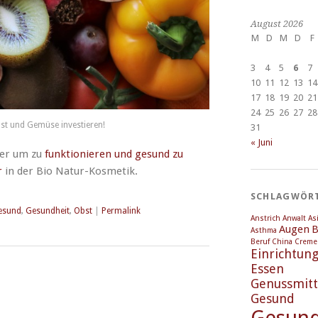
August 2026
M
D
M
D
F
3
4
5
6
7
10
11
12
13
14
17
18
19
20
21
24
25
26
27
28
bst und Gemüse investieren!
31
« Juni
per um zu
funktionieren und gesund zu
r
in der Bio Natur-Kosmetik.
SCHLAGWÖR
esund
,
Gesundheit
,
Obst
|
Permalink
Anstrich
Anwalt
As
Augen
B
Asthma
Beruf
China
Creme
Einrichtun
Essen
Genussmitt
Gesund
Gesund