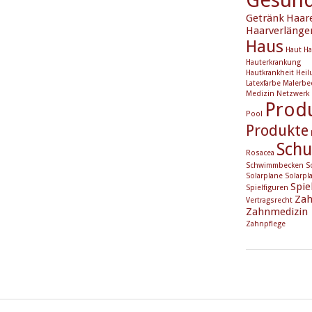
Getränk
Haar
Haarverlänge
Haus
Haut
Ha
Hauterkrankung
Hautkrankheit
Heil
Latexfarbe
Malerbe
Medizin
Netzwerk
Prod
Pool
Produkte
Schu
Rosacea
Schwimmbecken
S
Solarplane
Solarpl
Spie
Spielfiguren
Zah
Vertragsrecht
Zahnmedizin
Zahnpflege