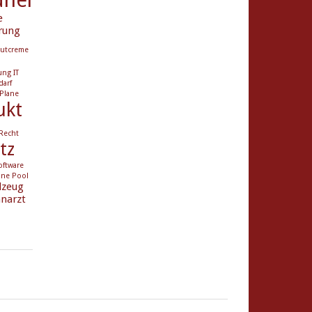
e
rung
utcreme
ung
IT
darf
Plane
ukt
Recht
tz
oftware
ane Pool
lzeug
narzt