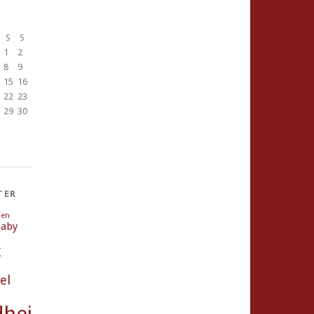
S
S
1
2
8
9
15
16
22
23
29
30
TER
ien
aby
g
el
heit